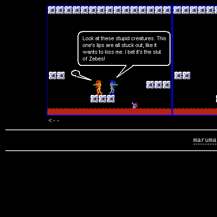
<--
maruma